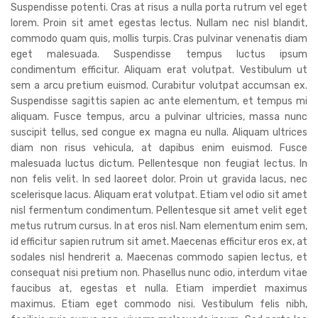
Suspendisse potenti. Cras at risus a nulla porta rutrum vel eget
lorem. Proin sit amet egestas lectus. Nullam nec nisl blandit,
commodo quam quis, mollis turpis. Cras pulvinar venenatis diam
eget malesuada. Suspendisse tempus luctus ipsum
condimentum efficitur. Aliquam erat volutpat. Vestibulum ut
sem a arcu pretium euismod. Curabitur volutpat accumsan ex.
Suspendisse sagittis sapien ac ante elementum, et tempus mi
aliquam. Fusce tempus, arcu a pulvinar ultricies, massa nunc
suscipit tellus, sed congue ex magna eu nulla. Aliquam ultrices
diam non risus vehicula, at dapibus enim euismod. Fusce
malesuada luctus dictum. Pellentesque non feugiat lectus. In
non felis velit. In sed laoreet dolor. Proin ut gravida lacus, nec
scelerisque lacus. Aliquam erat volutpat. Etiam vel odio sit amet
nisl fermentum condimentum. Pellentesque sit amet velit eget
metus rutrum cursus. In at eros nisl. Nam elementum enim sem,
id efficitur sapien rutrum sit amet. Maecenas efficitur eros ex, at
sodales nisl hendrerit a. Maecenas commodo sapien lectus, et
consequat nisi pretium non. Phasellus nunc odio, interdum vitae
faucibus at, egestas et nulla. Etiam imperdiet maximus
maximus. Etiam eget commodo nisi. Vestibulum felis nibh,