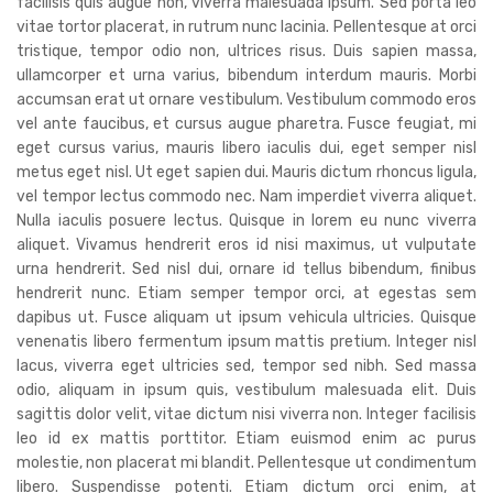
facilisis quis augue non, viverra malesuada ipsum. Sed porta leo
vitae tortor placerat, in rutrum nunc lacinia. Pellentesque at orci
tristique, tempor odio non, ultrices risus. Duis sapien massa,
ullamcorper et urna varius, bibendum interdum mauris. Morbi
accumsan erat ut ornare vestibulum. Vestibulum commodo eros
vel ante faucibus, et cursus augue pharetra. Fusce feugiat, mi
eget cursus varius, mauris libero iaculis dui, eget semper nisl
metus eget nisl. Ut eget sapien dui. Mauris dictum rhoncus ligula,
vel tempor lectus commodo nec. Nam imperdiet viverra aliquet.
Nulla iaculis posuere lectus. Quisque in lorem eu nunc viverra
aliquet. Vivamus hendrerit eros id nisi maximus, ut vulputate
urna hendrerit. Sed nisl dui, ornare id tellus bibendum, finibus
hendrerit nunc. Etiam semper tempor orci, at egestas sem
dapibus ut. Fusce aliquam ut ipsum vehicula ultricies. Quisque
venenatis libero fermentum ipsum mattis pretium. Integer nisl
lacus, viverra eget ultricies sed, tempor sed nibh. Sed massa
odio, aliquam in ipsum quis, vestibulum malesuada elit. Duis
sagittis dolor velit, vitae dictum nisi viverra non. Integer facilisis
leo id ex mattis porttitor. Etiam euismod enim ac purus
molestie, non placerat mi blandit. Pellentesque ut condimentum
libero. Suspendisse potenti. Etiam dictum orci enim, at