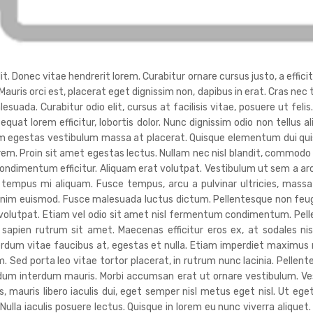
. Donec vitae hendrerit lorem. Curabitur ornare cursus justo, a efficitu
 Mauris orci est, placerat eget dignissim non, dapibus in erat. Cras ne
da. Curabitur odio elit, cursus at facilisis vitae, posuere ut felis
sequat lorem efficitur, lobortis dolor. Nunc dignissim odio non tellus a
uam egestas vestibulum massa at placerat. Quisque elementum dui quis
orem. Proin sit amet egestas lectus. Nullam nec nisl blandit, commodo
ndimentum efficitur. Aliquam erat volutpat. Vestibulum ut sem a ar
tempus mi aliquam. Fusce tempus, arcu a pulvinar ultricies, massa 
nim euismod. Fusce malesuada luctus dictum. Pellentesque non feugiat 
t volutpat. Etiam vel odio sit amet nisl fermentum condimentum. Pel
 sapien rutrum sit amet. Maecenas efficitur eros ex, at sodales n
terdum vitae faucibus at, egestas et nulla. Etiam imperdiet maximu
. Sed porta leo vitae tortor placerat, in rutrum nunc lacinia. Pellente
endum interdum mauris. Morbi accumsan erat ut ornare vestibulum. V
 mauris libero iaculis dui, eget semper nisl metus eget nisl. Ut ege
lla iaculis posuere lectus. Quisque in lorem eu nunc viverra aliquet