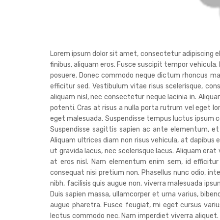
Lorem ipsum dolor sit amet, consectetur adipiscing elit
finibus, aliquam eros. Fusce suscipit tempor vehicula.
posuere. Donec commodo neque dictum rhoncus malesua
efficitur sed. Vestibulum vitae risus scelerisque, con
aliquam nisl, nec consectetur neque lacinia in. Aliq
potenti. Cras at risus a nulla porta rutrum vel eget l
eget malesuada. Suspendisse tempus luctus ipsum co
Suspendisse sagittis sapien ac ante elementum, et 
Aliquam ultrices diam non risus vehicula, at dapibus e
ut gravida lacus, nec scelerisque lacus. Aliquam era
at eros nisl. Nam elementum enim sem, id efficitur
consequat nisi pretium non. Phasellus nunc odio, in
nibh, facilisis quis augue non, viverra malesuada ipsum
Duis sapien massa, ullamcorper et urna varius, bib
augue pharetra. Fusce feugiat, mi eget cursus varius,
lectus commodo nec. Nam imperdiet viverra aliquet. Nu