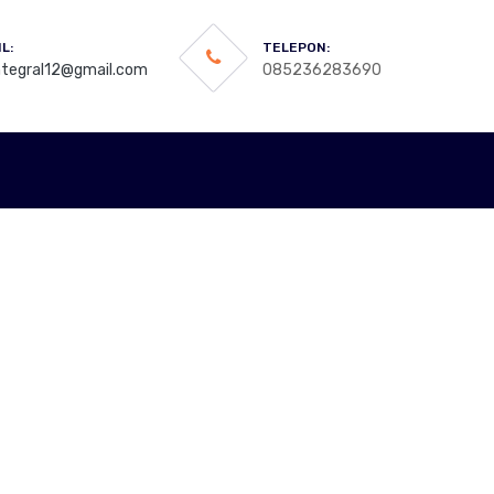
L:
TELEPON:
integral12@gmail.com
085236283690