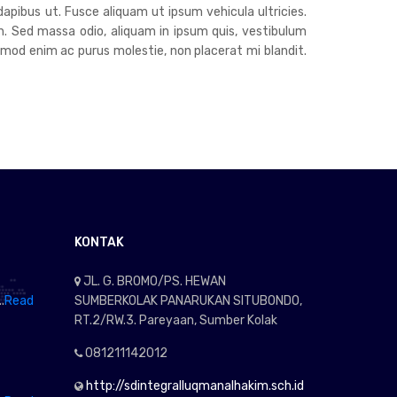
dapibus ut. Fusce aliquam ut ipsum vehicula ultricies.
h. Sed massa odio, aliquam in ipsum quis, vestibulum
euismod enim ac purus molestie, non placerat mi blandit.
KONTAK
JL. G. BROMO/PS. HEWAN
.
Read
SUMBERKOLAK PANARUKAN SITUBONDO,
RT.2/RW.3. Pareyaan, Sumber Kolak
081211142012
http://sdintegralluqmanalhakim.sch.id