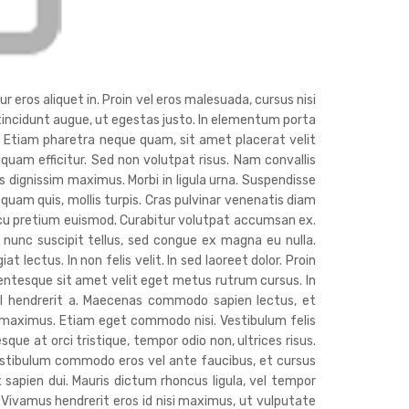
r eros aliquet in. Proin vel eros malesuada, cursus nisi
c tincidunt augue, ut egestas justo. In elementum porta
. Etiam pharetra neque quam, sit amet placerat velit
liquam efficitur. Sed non volutpat risus. Nam convallis
 dignissim maximus. Morbi in ligula urna. Suspendisse
 quam quis, mollis turpis. Cras pulvinar venenatis diam
cu pretium euismod. Curabitur volutpat accumsan ex.
nunc suscipit tellus, sed congue ex magna eu nulla.
lectus. In non felis velit. In sed laoreet dolor. Proin
lentesque sit amet velit eget metus rutrum cursus. In
isl hendrerit a. Maecenas commodo sapien lectus, et
s maximus. Etiam eget commodo nisi. Vestibulum felis
sque at orci tristique, tempor odio non, ultrices risus.
estibulum commodo eros vel ante faucibus, et cursus
t sapien dui. Mauris dictum rhoncus ligula, vel tempor
. Vivamus hendrerit eros id nisi maximus, ut vulputate