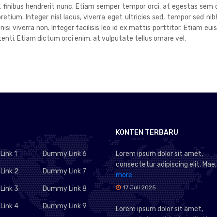
um, finibus hendrerit nunc. Etiam semper tempor orci, at egestas sem 
tium. Integer nisl lacus, viverra eget ultricies sed, tempor sed nib
 nisi viverra non. Integer facilisis leo id ex mattis porttitor. Etiam 
ti. Etiam dictum orci enim, at vulputate tellus ornare vel.
KONTEN TERBARU
ink 1
Dummy Link 6
Lorem ipsum dolor sit amet,
consectetur adipiscing elit. Mae..
ink 2
Dummy Link 7
more
17 Juli 2025
ink 3
Dummy Link 8
ink 4
Dummy Link 9
Lorem ipsum dolor sit amet,