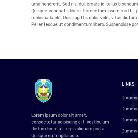
urna hendrerit. Sed nisl dui, ornare id tellus bibend
Quisque venenatis libero fermentum ipsum mattis pre
malesuada elit. Duis sagittis dolor velit, vitae dictum
Pellentesque ut condimentum libero. Suspendisse poten
LINKS
Dummy L
Dummy L
Lorem ipsum dolor sit amet,
Dummy L
consectetur adipiscing elit. Vestibulum
dictum libero ut turpis aliquam porta.
Dummy L
Quisque eu fringilla odio.