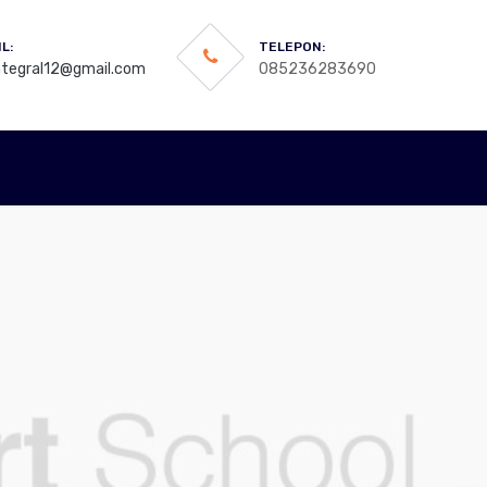
L:
TELEPON:
integral12@gmail.com
085236283690